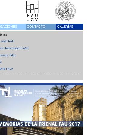
ICACIONES
CONTACTO
GALERÍAS
icias
io web FAU
etín Informativo FAU
ciones FAU
EC
BER UCV