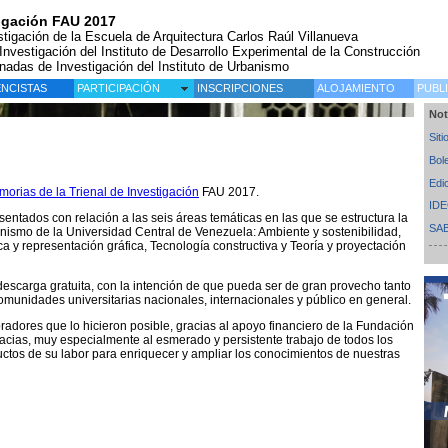
tigación FAU 2017
tigación de la Escuela de Arquitectura Carlos Raúl Villanueva
vestigación del Instituto de Desarrollo Experimental de la Construcción
rnadas de Investigación del Instituto de Urbanismo
NCISTAS
PARTICIPACIÓN
INSCRIPCIONES
ALOJAMIENTO
PUBL
Not
Sit
Bol
Edi
orias de la Trienal de Investigación
FAU 2017.
ID
sentados con relación a las seis áreas temáticas en las que se estructura la
SA
anismo de la Universidad Central de Venezuela: Ambiente y sostenibilidad,
ca y representación gráfica, Tecnología constructiva y Teoría y proyectación
 descarga gratuita, con la intención de que pueda ser de gran provecho tanto
munidades universitarias nacionales, internacionales y público en general.
oradores que lo hicieron posible, gracias al apoyo financiero de la Fundación
racias, muy especialmente al esmerado y persistente trabajo de todos los
uctos de su labor para enriquecer y ampliar los conocimientos de nuestras