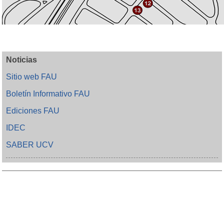
Noticias
Sitio web FAU
Boletín Informativo FAU
Ediciones FAU
IDEC
SABER UCV