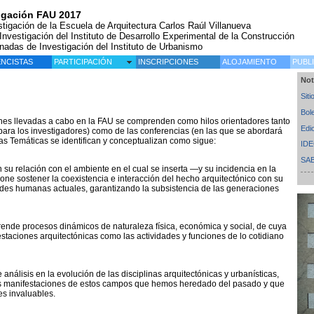
tigación FAU 2017
tigación de la Escuela de Arquitectura Carlos Raúl Villanueva
vestigación del Instituto de Desarrollo Experimental de la Construcción
rnadas de Investigación del Instituto de Urbanismo
NCISTAS
PARTICIPACIÓN
INSCRIPCIONES
ALOJAMIENTO
PUBL
Not
Sit
Bol
nes llevadas a cabo en la FAU se comprenden como hilos orientadores tanto
Edi
 para los investigadores) como de las conferencias (en las que se abordará
as Temáticas se identifican y conceptualizan como sigue:
ID
SA
n su relación con el ambiente en el cual se inserta —y su incidencia en la
one sostener la coexistencia e interacción del hecho arquitectónico con su
dades humanas actuales, garantizando la subsistencia de las generaciones
nde procesos dinámicos de naturaleza física, económica y social, de cuya
estaciones arquitectónicas como las actividades y funciones de lo cotidiano
análisis en la evolución de las disciplinas arquitectónicas y urbanísticas,
tas manifestaciones de estos campos que hemos heredado del pasado y que
es invaluables.