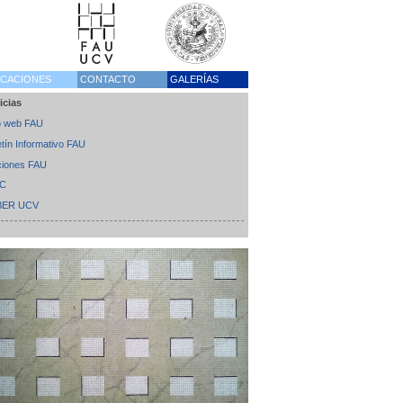
ICACIONES
CONTACTO
GALERÍAS
icias
io web FAU
etín Informativo FAU
ciones FAU
EC
BER UCV