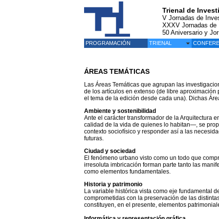
Trienal de Inves
V Jornadas de Inves
XXXV Jornadas de In
50 Aniversario y Jo
PROGRAMACIÓN
TRIENAL
CONFERE
ÁREAS TEMÁTICAS
Las Áreas Temáticas que agrupan las investigacio
de los artículos en extenso (de libre aproximación
el tema de la edición desde cada una). Dichas Áre
Ambiente y sostenibilidad
Ante el carácter transformador de la Arquitectura e
calidad de la vida de quienes lo habitan—, se prop
contexto sociofísico y responder así a las necesi
futuras.
Ciudad y sociedad
El fenómeno urbano visto como un todo que compre
irresoluta imbricación forman parte tanto las manif
como elementos fundamentales.
Historia y patrimonio
La variable histórica vista como eje fundamental de 
comprometidas con la preservación de las distin
constituyen, en el presente, elementos patrimonial
Informática y representación gráfica